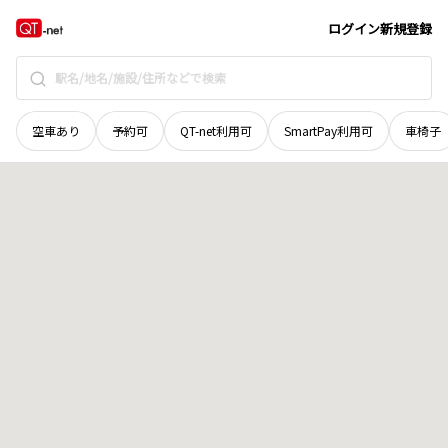
広島県
三原市
高坂町許山
地域選択で探す
ログイン
新規登録
空車あり
予約可
QT-net利用可
SmartPay利用可
車椅子