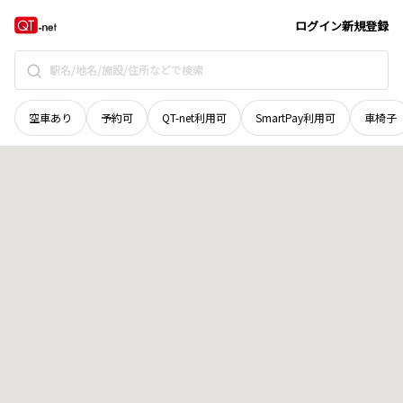
広島県
三次市
三若町
地域選択で探す
ログイン
新規登録
空車あり
予約可
QT-net利用可
SmartPay利用可
車椅子