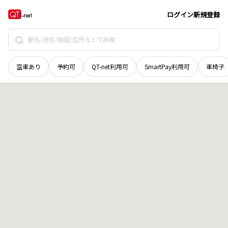
広島県
三次市
下川立町
地域選択で探す
ログイン
新規登録
空車あり
予約可
QT-net利用可
SmartPay利用可
車椅子