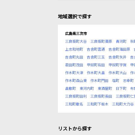
地域選択で探す
広島県三次市
三良坂町大谷
三良坂町棗原
青河町
秋
上志和地町
吉舎町雲通
吉舎町海田原
吉舎町丸田
吉舎町三玉
吉舎町矢井
吉
君田町茂田
甲奴町有田
甲奴町宇賀
甲
作木町大津
作木町大畠
作木町大山
作
作木町森山東
作木町門田
塩町
志幸町
畠敷町
東河内町
東酒屋町
日下町
布
三良坂町田利
三良坂町長田
三良坂町仁
三和町敷名
三和町下板木
三和町大力谷
リストから探す