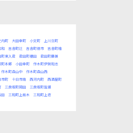
之内町
大田幸町
小文町
上川立町
知和
吉舎町辻
吉舎町徳市
吉舎町檜
田町東入君
君田町櫃田
君田町藤兼
奴町本郷
小田幸町
作木町伊賀和志
作木町森山中
作木町森山西
日市町
十日市南
西河内町
西酒屋町
町
三良坂町岡田
三良坂町皆瀬
飯田
三和町上板木
三和町上壱