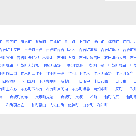
町
穴笠町
有原町
粟屋町
石原町
糸井町
上田町
後山町
海渡町
江田川
吉舎町上安田
吉舎町吉舎
吉舎町吉舎川之内
吉舎町清綱
吉舎町敷地
吉舎町
舎町安田
吉舎町矢野地
木乗町
君田町石原
君田町泉吉田
君田町西入君
君
奴町梶田
甲奴町太郎丸
甲奴町西野
甲奴町抜湯
甲奴町小童
甲奴町福田
甲
木町岡三渕
作木町上作木
作木町香淀
作木町下作木
作木町西野
作木町光守
四拾貫町
下川立町
下志和地町
高杉町
十日市中
十日市西
十日市東
十
野町上布野
布野町下布野
布野町戸河内
布野町横谷
南畑敷町
三原町
三次
賀
三良坂町灰塚
三良坂町光清
三良坂町三良坂
三若町
三和町有原
三和町
三和町羽出庭
三和町福田
向江田町
廻神町
山家町
和知町