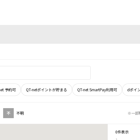
net 予約可
QT-netポイントが貯まる
QT-net SmartPay利用可
dポイ
不
不明
※一部
0件表示
1