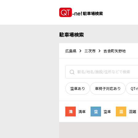
駐車場検索
駐車場検索
広島県
三次市
吉舎町矢野地
空車あり
車椅子対応あり
QT-
満
満車
空
空車
混
混雑