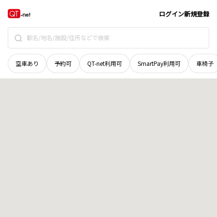
広島県
三次市
東河内町
地域選択で探す
ログイン
新規登録
空車あり
予約可
QT-net利用可
SmartPay利用可
車椅子