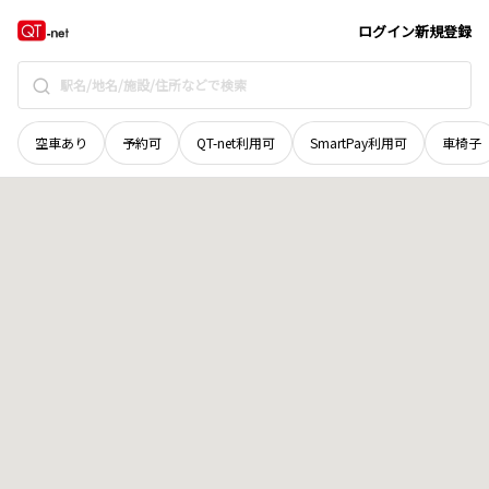
広島県
三次市
江田川之内町
地域選択で探す
ログイン
新規登録
空車あり
予約可
QT-net利用可
SmartPay利用可
車椅子