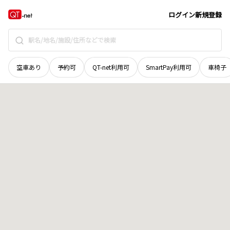
広島県
世羅郡世羅町
大字下津田
地域選択で探す
ログイン
新規登録
空車あり
予約可
QT-net利用可
SmartPay利用可
車椅子