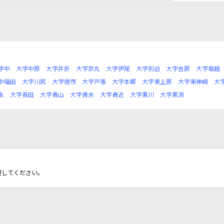
字中
大字中原
大字井折
大字京丸
大字伊尾
大字別迫
大字吉原
大字堀越
中福田
大字川尻
大字徳市
大字戸張
大字本郷
大字東上原
大字東神崎
大
永
大字長田
大字青山
大字青水
大字青近
大字黒川
大字黒渕
更してください。