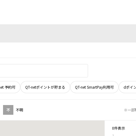
net 予約可
QT-netポイントが貯まる
QT-net SmartPay利用可
dポイ
不
不明
※一部
0件表示
1