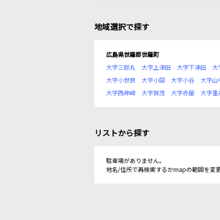
地域選択で探す
広島県世羅郡世羅町
大字三郎丸
大字上津田
大字下津田
大
大字小世良
大字小国
大字小谷
大字山
大字西神崎
大字賀茂
大字赤屋
大字重
リストから探す
駐車場がありません。
地名/住所で再検索するかmapの範囲を変