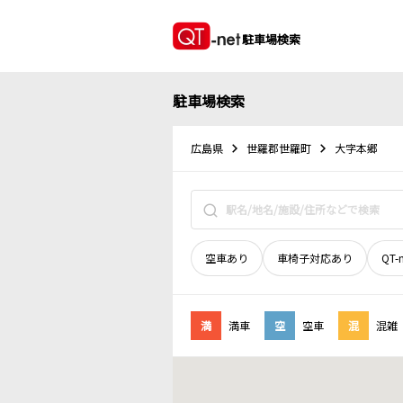
駐車場検索
駐車場検索
広島県
世羅郡世羅町
大字本郷
空車あり
車椅子対応あり
QT-
満
満車
空
空車
混
混雑