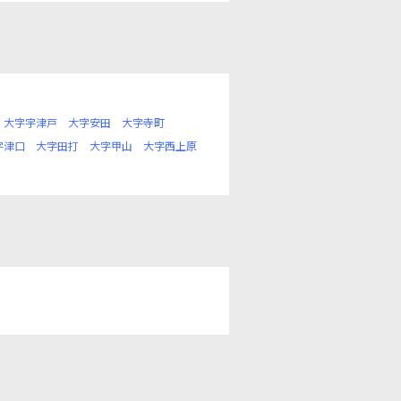
大字宇津戸
大字安田
大字寺町
字津口
大字田打
大字甲山
大字西上原