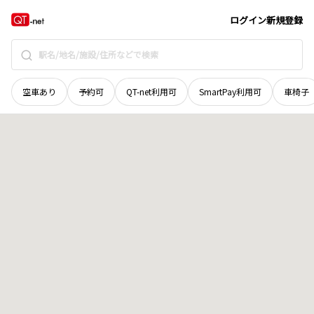
広島県
呉市
仁方中筋町
地域選択で探す
ログイン
新規登録
空車あり
予約可
QT-net利用可
SmartPay利用可
車椅子