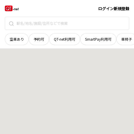
広島県
呉市
仁方町
地域選択で探す
ログイン
新規登録
空車あり
予約可
QT-net利用可
SmartPay利用可
車椅子