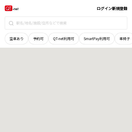
広島県
呉市
光町
地域選択で探す
ログイン
新規登録
空車あり
予約可
QT-net利用可
SmartPay利用可
車椅子