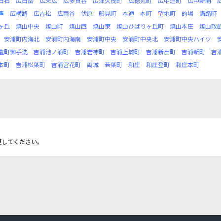
白石
広白岳
広末広
広多賀谷
広津久茂町
広徳丸町
広中迫町
広中新開
芦
広横路
広吉松
広両谷
伏原
船見町
本通
本町
望地町
的場
溝路町
ヶ丘
焼山中央
焼山町
焼山西
焼山東
焼山ひばりヶ丘町
焼山本庄
焼山政
安浦町内海北
安浦町内海南
安浦町中央
安浦町中央北
安浦町中央ハイツ
豊町御手洗
吉浦池ノ浦町
吉浦岩神町
吉浦上城町
吉浦新出町
吉浦新町
吉
本町
吉浦松葉町
吉浦宮花町
両城
若葉町
和庄
和庄登町
和庄本町
更してください。