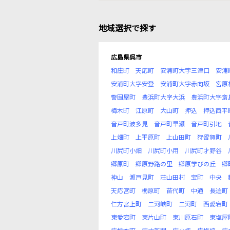
地域選択で探す
広島県呉市
和庄町
天応町
安浦町大字三津口
安浦
安浦町大字安登
安浦町大字赤向坂
宮原
警固屋町
豊浜町大字大浜
豊浜町大字斎
梅木町
江原町
大山町
押込
押込西平
音戸町波多見
音戸町早瀬
音戸町引地
上畑町
上平原町
上山田町
狩留賀町
川尻町小畑
川尻町小用
川尻町才野谷
郷原町
郷原野路の里
郷原学びの丘
郷
神山
瀬戸見町
荘山田村
宝町
中央
天応宮町
栃原町
苗代町
中通
長迫町
仁方宮上町
二河峡町
二河町
西愛宕町
東愛宕町
東片山町
東川原石町
東塩屋