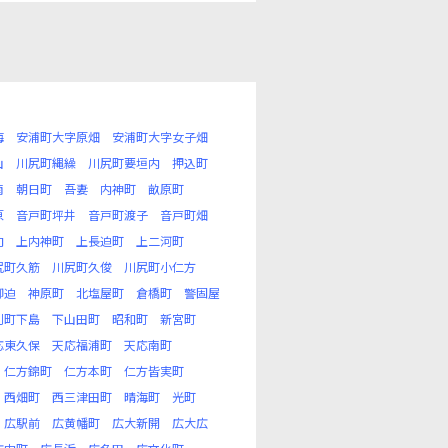
海
安浦町大字原畑
安浦町大字女子畑
山
川尻町縄繰
川尻町要垣内
押込町
南
朝日町
吾妻
内神町
畝原町
原
音戸町坪井
音戸町渡子
音戸町畑
向
上内神町
上長迫町
上二河町
尻町久筋
川尻町久俊
川尻町小仁方
柳迫
神原町
北塩屋町
倉橋町
警固屋
刈町下島
下山田町
昭和町
新宮町
応東久保
天応福浦町
天応南町
仁方錦町
仁方本町
仁方皆実町
西畑町
西三津田町
晴海町
光町
広駅前
広黄幡町
広大新開
広大広