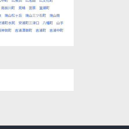
広中町
広長浜
広名田
広文化町
南辰川町
見晴
宮原
室瀬町
畝
焼山松ヶ丘
焼山三ツ石町
焼山南
安浦町水尻
安浦町三津口
八幡町
山手
浦神賀町
吉浦潭鼓町
吉浦町
吉浦中町