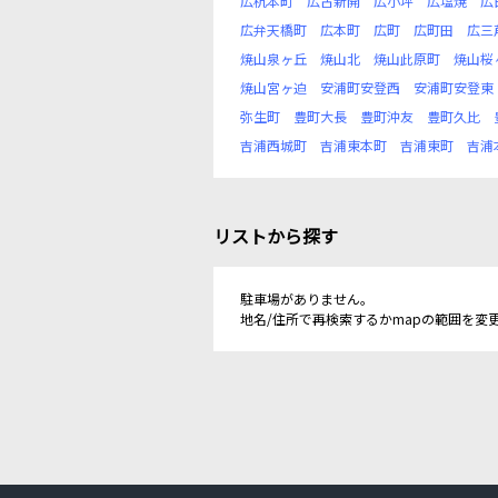
広杭本町
広古新開
広小坪
広塩焼
広
広弁天橋町
広本町
広町
広町田
広三
焼山泉ヶ丘
焼山北
焼山此原町
焼山桜
焼山宮ヶ迫
安浦町安登西
安浦町安登東
弥生町
豊町大長
豊町沖友
豊町久比
吉浦西城町
吉浦東本町
吉浦東町
吉浦
リストから探す
駐車場がありません。
地名/住所で再検索するかmapの範囲を変