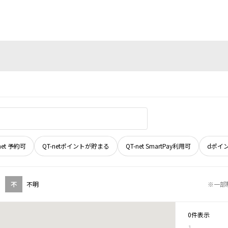
net 予約可
QT-netポイントが貯まる
QT-net SmartPay利用可
dポイ
不
不明
※一部
0件表示
1