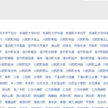
町大字下垣内
安浦町大字中切
安浦町大字中畑
安浦町大字内平
安浦町大字内
村
川尻町向田
川尻町大見上
川尻町寒風
川尻町寺田
川尻町柏
川尻町竜王
島
豊浜町大字豊島
音戸町大字渡子
青山町
阿賀北
阿賀中央
阿賀町
阿賀
町
音戸町有清
音戸町鰯浜
音戸町北隠渡
音戸町先奥
音戸町高須
音戸町田
音戸町藤脇
音戸町南隠渡
海岸
蒲刈町大浦
蒲刈町田戸
蒲刈町宮盛
蒲刈町
川尻町板休
川尻町岩戸
川尻町後懸
川尻町大原
川尻町沖田
川尻町上畑
川
川尻町真光地
川尻町西
川尻町原山
川尻町東
川尻町水落
川尻町森
川尻町
町
幸町
三条
三和町
汐見町
清水
下蒲刈町大地蔵
下蒲刈町三之瀬
下蒲
築地町
坪ノ内町
寺本町
天応大浜
天応塩谷町
天応伝十原町
天応西条
天
長谷町
長ノ木町
仁方大歳町
仁方桟橋通
仁方町
仁方中筋町
仁方西神町
西片山町
西川原石町
西塩屋町
西鹿田
西惣付町
西辰川
西谷町
西中央
町
東鹿田町
東惣付町
東辰川町
東中央
東畑
東三津田町
平原町
広石内