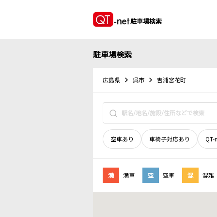
駐車場検索
駐車場検索
広島県
呉市
吉浦宮花町
空車あり
車椅子対応あり
QT-
満
満車
空
空車
混
混雑