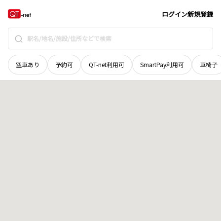
広島県
呉市
吉浦潭鼓町
地域選択で探す
ログイン
新規登録
空車あり
予約可
QT-net利用可
SmartPay利用可
車椅子