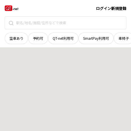
広島県
呉市
安浦町三津口
地域選択で探す
ログイン
新規登録
空車あり
予約可
QT-net利用可
SmartPay利用可
車椅子