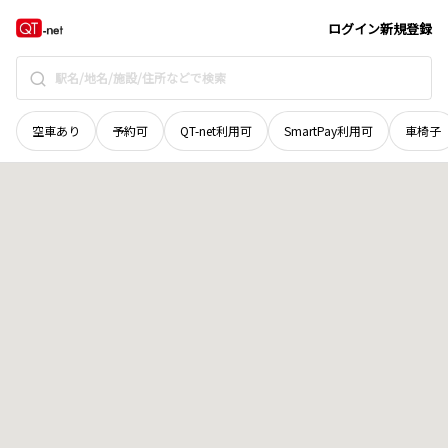
広島県
呉市
安浦町大字三津口
地域選択で探す
ログイン
新規登録
空車あり
予約可
QT-net利用可
SmartPay利用可
車椅子