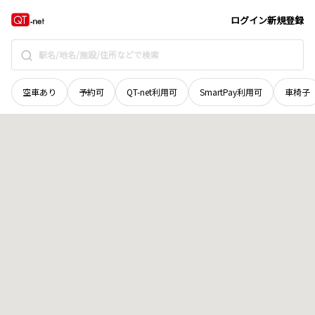
広島県
呉市
平原町
地域選択で探す
ログイン
新規登録
空車あり
予約可
QT-net利用可
SmartPay利用可
車椅子