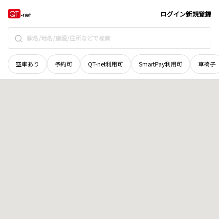
広島県
呉市
広中町
地域選択で探す
ログイン
新規登録
空車あり
予約可
QT-net利用可
SmartPay利用可
車椅子