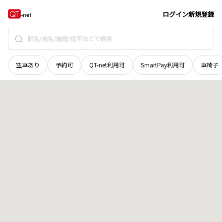
広島県
呉市
広大新開
地域選択で探す
ログイン
新規登録
空車あり
予約可
QT-net利用可
SmartPay利用可
車椅子