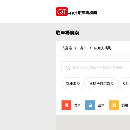
駐車場検索
駐車場検索
広島県
呉市
広弁天橋町
空車あり
車椅子対応あり
QT-
満
満車
空
空車
混
混雑