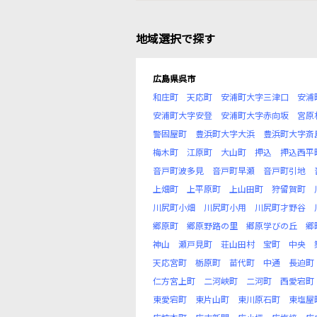
地域選択で探す
広島県呉市
和庄町
天応町
安浦町大字三津口
安浦
安浦町大字安登
安浦町大字赤向坂
宮原
警固屋町
豊浜町大字大浜
豊浜町大字斎
梅木町
江原町
大山町
押込
押込西平
音戸町波多見
音戸町早瀬
音戸町引地
上畑町
上平原町
上山田町
狩留賀町
川尻町小畑
川尻町小用
川尻町才野谷
郷原町
郷原野路の里
郷原学びの丘
郷
神山
瀬戸見町
荘山田村
宝町
中央
天応宮町
栃原町
苗代町
中通
長迫町
仁方宮上町
二河峡町
二河町
西愛宕町
東愛宕町
東片山町
東川原石町
東塩屋