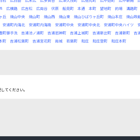
白石
広白岳
広末広
広多賀谷
広津久茂町
広徳丸町
広中迫町
広中新開
芦
広横路
広吉松
広両谷
伏原
船見町
本通
本町
望地町
的場
溝路町
ヶ丘
焼山中央
焼山町
焼山西
焼山東
焼山ひばりヶ丘町
焼山本庄
焼山政
安浦町内海北
安浦町内海南
安浦町中央
安浦町中央北
安浦町中央ハイツ
豊町御手洗
吉浦池ノ浦町
吉浦岩神町
吉浦上城町
吉浦新出町
吉浦新町
吉
本町
吉浦松葉町
吉浦宮花町
両城
若葉町
和庄
和庄登町
和庄本町
更してください。