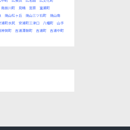
広中町
広長浜
広名田
広文化町
南辰川町
見晴
宮原
室瀬町
畝
焼山松ヶ丘
焼山三ツ石町
焼山南
安浦町水尻
安浦町三津口
八幡町
山手
浦神賀町
吉浦潭鼓町
吉浦町
吉浦中町