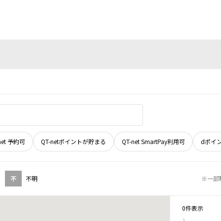
net 予約可
QT-netポイントが貯まる
QT-net SmartPay利用可
dポイ
不
不明
※一部
0件表示
1