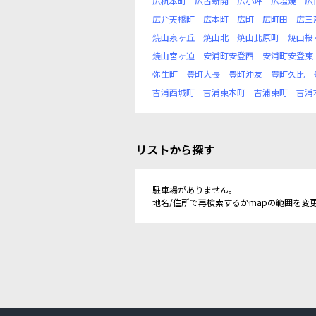
広杭本町
広古新開
広小坪
広塩焼
広
広弁天橋町
広本町
広町
広町田
広三
焼山泉ヶ丘
焼山北
焼山此原町
焼山桜
焼山宮ヶ迫
安浦町安登西
安浦町安登東
弥生町
豊町大長
豊町沖友
豊町久比
吉浦西城町
吉浦東本町
吉浦東町
吉浦
リストから探す
駐車場がありません。
地名/住所で再検索するかmapの範囲を変