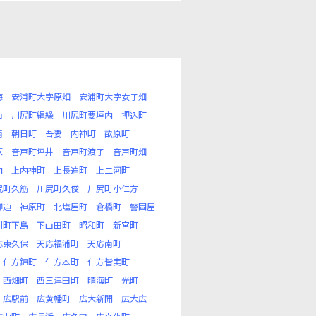
海
安浦町大字原畑
安浦町大字女子畑
山
川尻町縄繰
川尻町要垣内
押込町
南
朝日町
吾妻
内神町
畝原町
原
音戸町坪井
音戸町渡子
音戸町畑
向
上内神町
上長迫町
上二河町
尻町久筋
川尻町久俊
川尻町小仁方
柳迫
神原町
北塩屋町
倉橋町
警固屋
刈町下島
下山田町
昭和町
新宮町
応東久保
天応福浦町
天応南町
仁方錦町
仁方本町
仁方皆実町
西畑町
西三津田町
晴海町
光町
広駅前
広黄幡町
広大新開
広大広