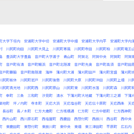
町大字下垣内
安浦町大字中切
安浦町大字中畑
安浦町大字内平
安浦町大字内
村
川尻町向田
川尻町大見上
川尻町寒風
川尻町寺田
川尻町柏
川尻町竜王
島
豊浜町大字豊島
音戸町大字渡子
青山町
阿賀北
阿賀中央
阿賀町
阿賀
町
音戸町有清
音戸町鰯浜
音戸町北隠渡
音戸町先奥
音戸町高須
音戸町田
音戸町藤脇
音戸町南隠渡
海岸
蒲刈町大浦
蒲刈町田戸
蒲刈町宮盛
蒲刈町
川尻町板休
川尻町岩戸
川尻町後懸
川尻町大原
川尻町沖田
川尻町上畑
川
川尻町真光地
川尻町西
川尻町原山
川尻町東
川尻町水落
川尻町森
川尻町
町
幸町
三条
三和町
汐見町
清水
下蒲刈町大地蔵
下蒲刈町三之瀬
下蒲
築地町
坪ノ内町
寺本町
天応大浜
天応塩谷町
天応伝十原町
天応西条
天
長谷町
長ノ木町
仁方大歳町
仁方桟橋通
仁方町
仁方中筋町
仁方西神町
西片山町
西川原石町
西塩屋町
西鹿田
西惣付町
西辰川
西谷町
西中央
町
東鹿田町
東惣付町
東辰川町
東中央
東畑
東三津田町
平原町
広石内