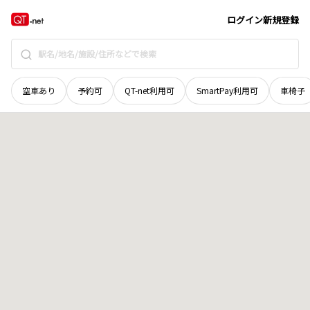
広島県
呉市
広黄幡町
地域選択で探す
ログイン
新規登録
空車あり
予約可
QT-net利用可
SmartPay利用可
車椅子