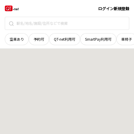
広島県
呉市
東塩屋町
地域選択で探す
ログイン
新規登録
空車あり
予約可
QT-net利用可
SmartPay利用可
車椅子