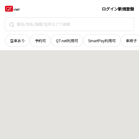
広島県
呉市
焼山宮ヶ迫
地域選択で探す
ログイン
新規登録
空車あり
予約可
QT-net利用可
SmartPay利用可
車椅子