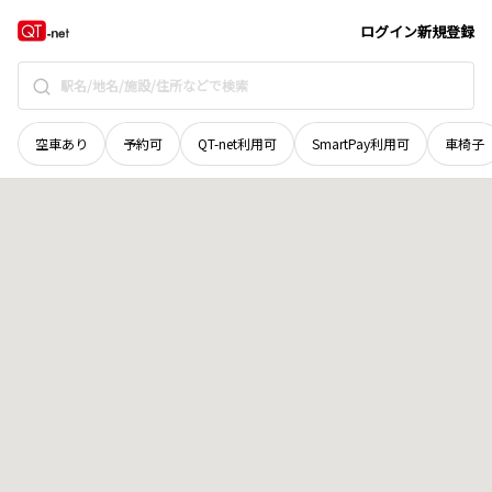
広島県
呉市
焼山本庄
地域選択で探す
ログイン
新規登録
空車あり
予約可
QT-net利用可
SmartPay利用可
車椅子