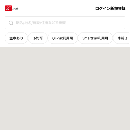
広島県
呉市
焼山西
地域選択で探す
ログイン
新規登録
空車あり
予約可
QT-net利用可
SmartPay利用可
車椅子