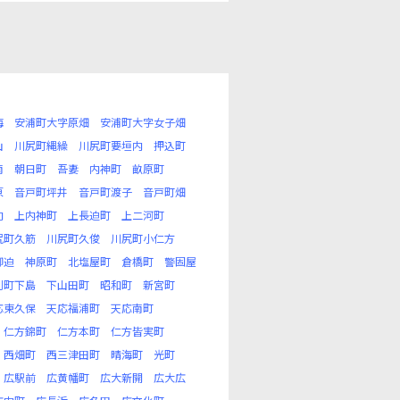
海
安浦町大字原畑
安浦町大字女子畑
山
川尻町縄繰
川尻町要垣内
押込町
南
朝日町
吾妻
内神町
畝原町
原
音戸町坪井
音戸町渡子
音戸町畑
向
上内神町
上長迫町
上二河町
尻町久筋
川尻町久俊
川尻町小仁方
柳迫
神原町
北塩屋町
倉橋町
警固屋
刈町下島
下山田町
昭和町
新宮町
応東久保
天応福浦町
天応南町
仁方錦町
仁方本町
仁方皆実町
西畑町
西三津田町
晴海町
光町
広駅前
広黄幡町
広大新開
広大広