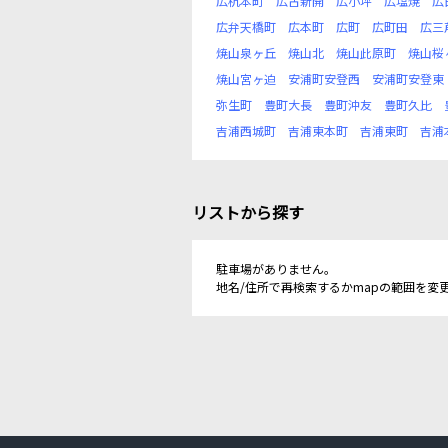
広杭本町
広古新開
広小坪
広塩焼
広
広弁天橋町
広本町
広町
広町田
広三
焼山泉ヶ丘
焼山北
焼山此原町
焼山桜
焼山宮ヶ迫
安浦町安登西
安浦町安登東
弥生町
豊町大長
豊町沖友
豊町久比
吉浦西城町
吉浦東本町
吉浦東町
吉浦
リストから探す
駐車場がありません。
地名/住所で再検索するかmapの範囲を変