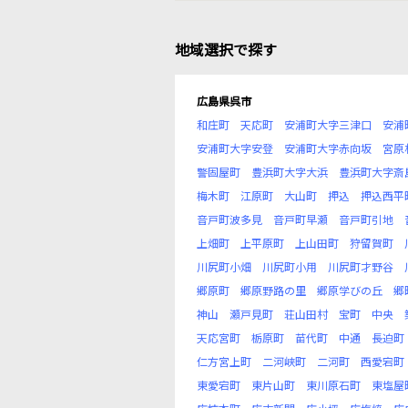
地域選択で探す
広島県呉市
和庄町
天応町
安浦町大字三津口
安浦
安浦町大字安登
安浦町大字赤向坂
宮原
警固屋町
豊浜町大字大浜
豊浜町大字斎
梅木町
江原町
大山町
押込
押込西平
音戸町波多見
音戸町早瀬
音戸町引地
上畑町
上平原町
上山田町
狩留賀町
川尻町小畑
川尻町小用
川尻町才野谷
郷原町
郷原野路の里
郷原学びの丘
郷
神山
瀬戸見町
荘山田村
宝町
中央
天応宮町
栃原町
苗代町
中通
長迫町
仁方宮上町
二河峡町
二河町
西愛宕町
東愛宕町
東片山町
東川原石町
東塩屋