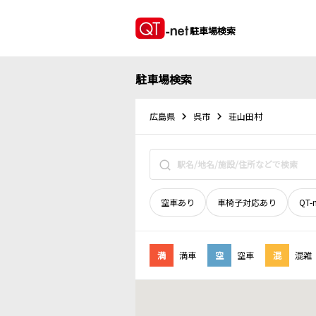
駐車場検索
駐車場検索
広島県
呉市
荘山田村
空車あり
車椅子対応あり
QT-
満
満車
空
空車
混
混雑