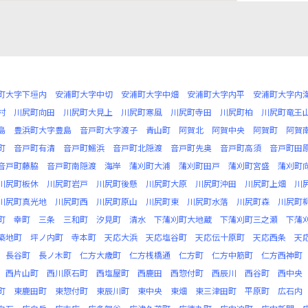
町大字下垣内
安浦町大字中切
安浦町大字中畑
安浦町大字内平
安浦町大字内
村
川尻町向田
川尻町大見上
川尻町寒風
川尻町寺田
川尻町柏
川尻町竜王
島
豊浜町大字豊島
音戸町大字渡子
青山町
阿賀北
阿賀中央
阿賀町
阿賀
町
音戸町有清
音戸町鰯浜
音戸町北隠渡
音戸町先奥
音戸町高須
音戸町田
音戸町藤脇
音戸町南隠渡
海岸
蒲刈町大浦
蒲刈町田戸
蒲刈町宮盛
蒲刈町
川尻町板休
川尻町岩戸
川尻町後懸
川尻町大原
川尻町沖田
川尻町上畑
川
川尻町真光地
川尻町西
川尻町原山
川尻町東
川尻町水落
川尻町森
川尻町
町
幸町
三条
三和町
汐見町
清水
下蒲刈町大地蔵
下蒲刈町三之瀬
下蒲
築地町
坪ノ内町
寺本町
天応大浜
天応塩谷町
天応伝十原町
天応西条
天
長谷町
長ノ木町
仁方大歳町
仁方桟橋通
仁方町
仁方中筋町
仁方西神町
西片山町
西川原石町
西塩屋町
西鹿田
西惣付町
西辰川
西谷町
西中央
町
東鹿田町
東惣付町
東辰川町
東中央
東畑
東三津田町
平原町
広石内