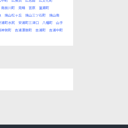
広中町
広長浜
広名田
広文化町
南辰川町
見晴
宮原
室瀬町
畝
焼山松ヶ丘
焼山三ツ石町
焼山南
安浦町水尻
安浦町三津口
八幡町
山手
浦神賀町
吉浦潭鼓町
吉浦町
吉浦中町