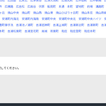
白石
広白岳
広末広
広多賀谷
広津久茂町
広徳丸町
広中迫町
広中新開
芦
広横路
広吉松
広両谷
伏原
船見町
本通
本町
望地町
的場
溝路町
ヶ丘
焼山中央
焼山町
焼山西
焼山東
焼山ひばりヶ丘町
焼山本庄
焼山政
安浦町内海北
安浦町内海南
安浦町中央
安浦町中央北
安浦町中央ハイツ
豊町御手洗
吉浦池ノ浦町
吉浦岩神町
吉浦上城町
吉浦新出町
吉浦新町
吉
本町
吉浦松葉町
吉浦宮花町
両城
若葉町
和庄
和庄登町
和庄本町
更してください。