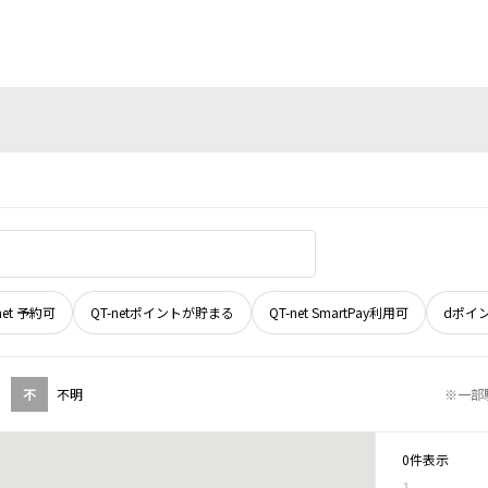
net 予約可
QT-netポイントが貯まる
QT-net SmartPay利用可
dポイ
不
不明
※一部
0件表示
1