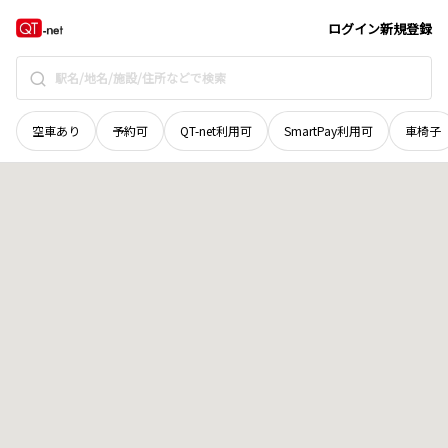
広島県
呉市
警固屋
地域選択で探す
ログイン
新規登録
空車あり
予約可
QT-net利用可
SmartPay利用可
車椅子