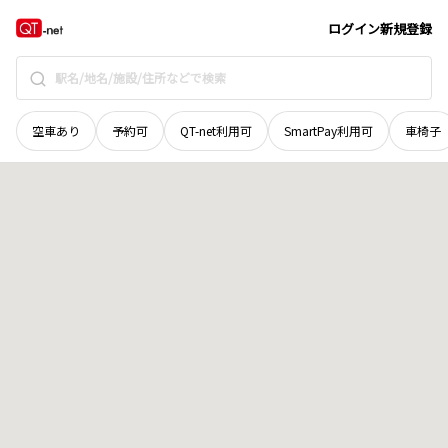
広島県
呉市
豊浜町大字大浜
地域選択で探す
ログイン
新規登録
空車あり
予約可
QT-net利用可
SmartPay利用可
車椅子