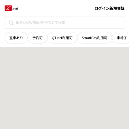
広島県
呉市
豊町久比
地域選択で探す
ログイン
新規登録
空車あり
予約可
QT-net利用可
SmartPay利用可
車椅子