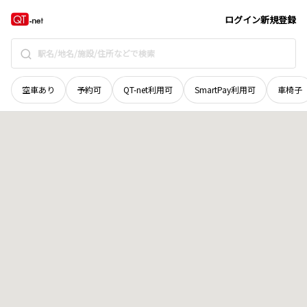
広島県
呉市
阿賀北
地域選択で探す
ログイン
新規登録
空車あり
予約可
QT-net利用可
SmartPay利用可
車椅子