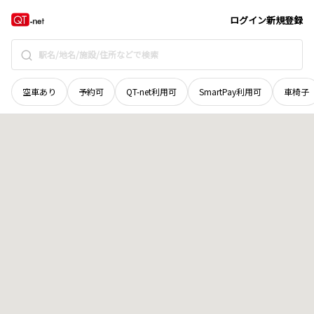
広島県
呉市
音戸町畑
地域選択で探す
ログイン
新規登録
空車あり
予約可
QT-net利用可
SmartPay利用可
車椅子