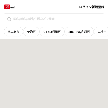
広島県
呉市
音戸町高須
地域選択で探す
ログイン
新規登録
空車あり
予約可
QT-net利用可
SmartPay利用可
車椅子