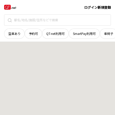
広島県
大竹市
明治新開
地域選択で探す
ログイン
新規登録
空車あり
予約可
QT-net利用可
SmartPay利用可
車椅子