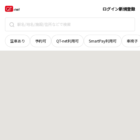
広島県
大竹市
晴海
地域選択で探す
ログイン
新規登録
空車あり
予約可
QT-net利用可
SmartPay利用可
車椅子