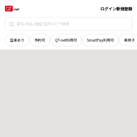
広島県
大竹市
木野
地域選択で探す
ログイン
新規登録
空車あり
予約可
QT-net利用可
SmartPay利用可
車椅子