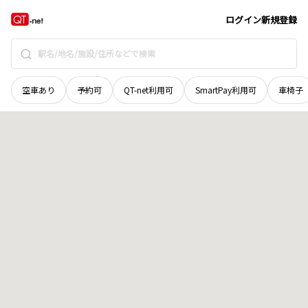
広島県
大竹市
比作
地域選択で探す
ログイン
新規登録
空車あり
予約可
QT-net利用可
SmartPay利用可
車椅子