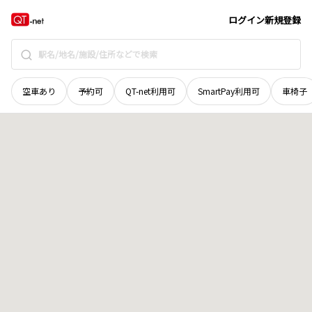
広島県
安芸郡府中町
八幡
地域選択で探す
ログイン
新規登録
空車あり
予約可
QT-net利用可
SmartPay利用可
車椅子