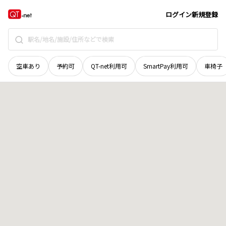
広島県
安芸郡府中町
地域選択で探す
ログイン
新規登録
空車あり
予約可
QT-net利用可
SmartPay利用可
車椅子