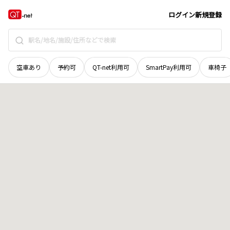
広島県
安芸郡海田町
上市
地域選択で探す
ログイン
新規登録
空車あり
予約可
QT-net利用可
SmartPay利用可
車椅子