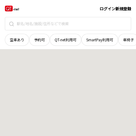
広島県
安芸郡海田町
中店
地域選択で探す
ログイン
新規登録
空車あり
予約可
QT-net利用可
SmartPay利用可
車椅子