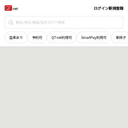
広島県
安芸郡海田町
南堀川町
地域選択で探す
ログイン
新規登録
空車あり
予約可
QT-net利用可
SmartPay利用可
車椅子