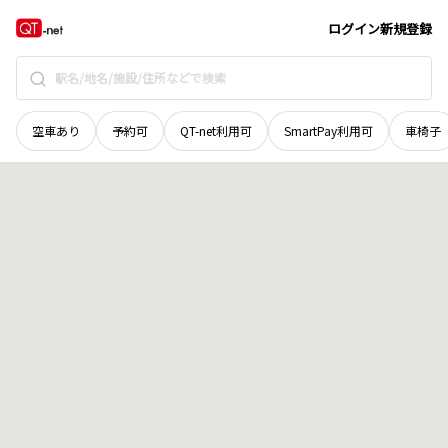
広島県
安芸郡海田町
国信
地域選択で探す
ログイン
新規登録
空車あり
予約可
QT-net利用可
SmartPay利用可
車椅子