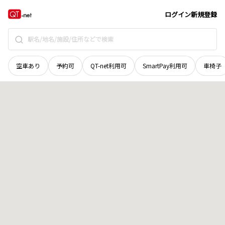
広島県
安芸郡海田町
昭和町
地域選択で探す
ログイン
新規登録
空車あり
予約可
QT-net利用可
SmartPay利用可
車椅子