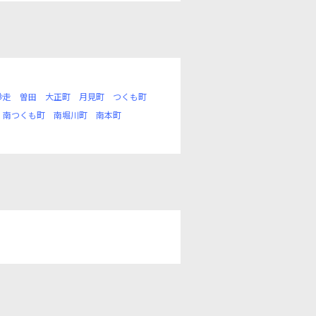
砂走
曽田
大正町
月見町
つくも町
南つくも町
南堀川町
南本町