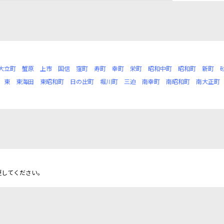
大立町
蟹原
上市
国信
窪町
寿町
幸町
栄町
昭和中町
昭和町
新町
東
東海田
東昭和町
日の出町
堀川町
三迫
南幸町
南昭和町
南大正町
更してください。