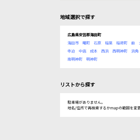
地域選択で探す
広島県安芸郡海田町
海田市
曙町
石原
稲葉
稲荷町
畝
寺迫
中店
成本
西浜
西明神町
浜角
南明神町
明神町
リストから探す
駐車場がありません。
地名/住所で再検索するかmapの範囲を変