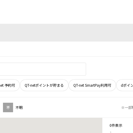
net 予約可
QT-netポイントが貯まる
QT-net SmartPay利用可
dポイ
不
不明
※一部
0件表示
1