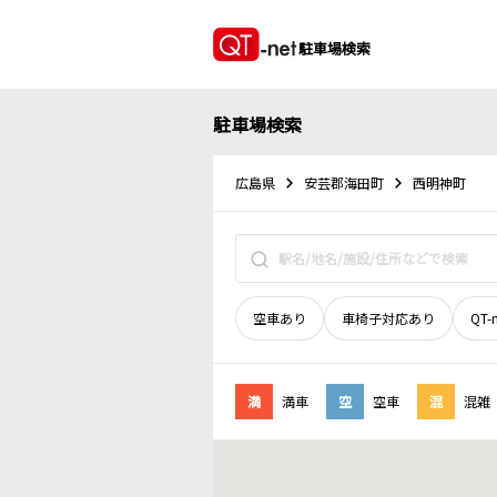
駐車場検索
駐車場検索
広島県
安芸郡海田町
西明神町
空車あり
車椅子対応あり
QT-
満
満車
空
空車
混
混雑