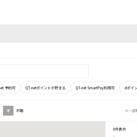
net 予約可
QT-netポイントが貯まる
QT-net SmartPay利用可
dポイ
不
不明
※一部
0件表示
1