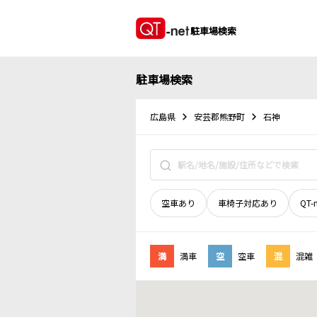
駐車場検索
駐車場検索
広島県
安芸郡熊野町
石神
空車あり
車椅子対応あり
QT-
満
満車
空
空車
混
混雑