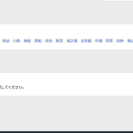
柿迫
川角
神田
貴船
呉地
新宮
城之堀
出来庭
中溝
萩原
初神
東
更してください。