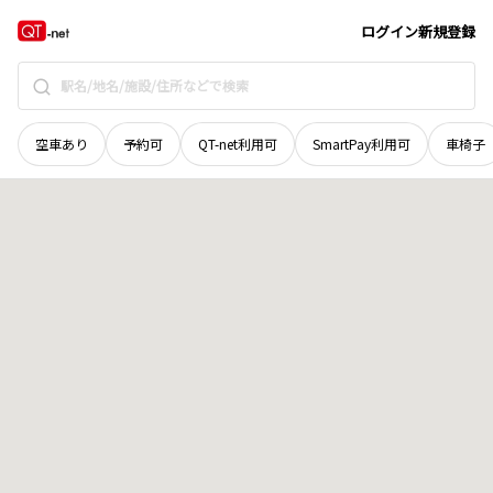
広島県
安芸郡熊野町
地域選択で探す
ログイン
新規登録
空車あり
予約可
QT-net利用可
SmartPay利用可
車椅子