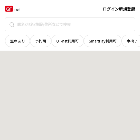
広島県
安芸高田市
八千代町勝田
地域選択で探す
ログイン
新規登録
空車あり
予約可
QT-net利用可
SmartPay利用可
車椅子