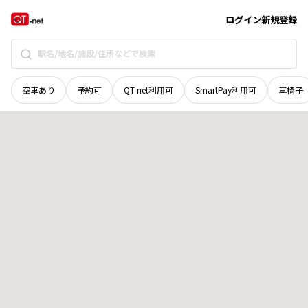
広島県
安芸高田市
吉田町吉田
地域選択で探す
ログイン
新規登録
空車あり
予約可
QT-net利用可
SmartPay利用可
車椅子