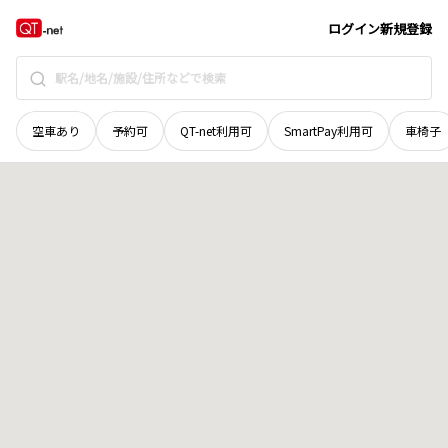
広島県
安芸高田市
向原町坂
地域選択で探す
ログイン
新規登録
空車あり
予約可
QT-net利用可
SmartPay利用可
車椅子