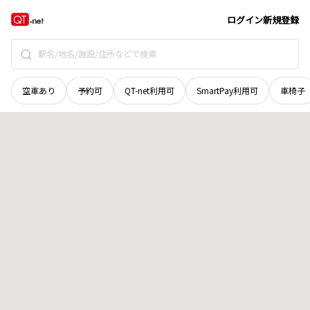
広島県
安芸高田市
美土里町本郷
地域選択で探す
ログイン
新規登録
空車あり
予約可
QT-net利用可
SmartPay利用可
車椅子