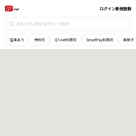
広島県
安芸高田市
美土里町桑田
地域選択で探す
ログイン
新規登録
空車あり
予約可
QT-net利用可
SmartPay利用可
車椅子